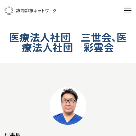
ABOUT US
医療法人社団 三世会、医
訪問診療ネットワークとは
療法人社団 彩雲会
私たちの想い
ブランドムービー
3分で分かる訪問診療ネットワーク
組織概要
年次実績
理事長