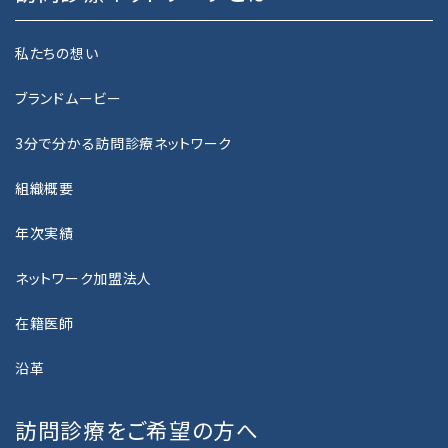
NEWS
私たちの想い
お知らせ
ブランドムービー
PRIVACY POLICY
3分で分かる訪問診療ネットワーク
プライバシーポリシー
組織概要
GUIDELINE
年次実績
カスタマーハラスメントに関する基本指針
ネットワーク加盟法人
CONTACT
在籍医師
お問い合わせ
沿革
RECRUIT
採用情報
訪問診療をご希望の方へ