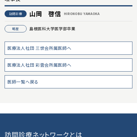
ネットワーク加盟法人
山岡 啓信
訪問診療
HIRONOBU YAMAOKA
在籍医師
島根医科大学医学部卒業
略歴
沿革
医療法人社団 三世会所属医師へ
HOME CARE
医療法人社団 彩雲会所属医師へ
訪問診療をご希望の方へ
医師一覧へ戻る
訪問診療をご希望の方へ
訪問歯科診療をご希望の方へ
CLINIC SEARCH
訪問診療ネットワークとは
クリニック一覧