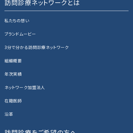
訪問診療ネットワークとは
NEWS
私たちの想い
お知らせ
ブランドムービー
PRIVACY POLICY
3分で分かる訪問診療ネットワーク
プライバシーポリシー
組織概要
GUIDELINE
カスタマーハラスメントに関する基本指針
年次実績
ネットワーク加盟法人
CONTACT
お問い合わせ
在籍医師
沿革
RECRUIT
採用情報
訪問診療をご希望の方へ