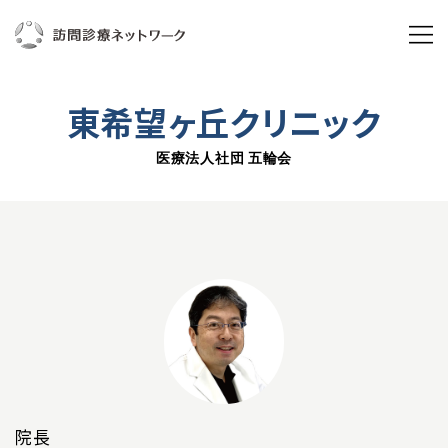
ABOUT US
東希望ヶ丘クリニック
訪問診療ネットワークとは
医療法人社団 五輪会
私たちの想い
ブランドムービー
3分で分かる訪問診療ネットワーク
組織概要
年次実績
院長