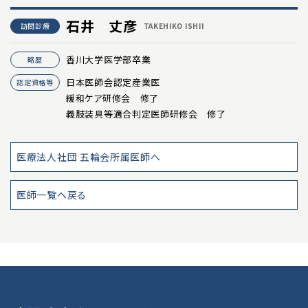
ネットワーク加盟法人
石井 丈彦
訪問診療
TAKEHIKO ISHII
在籍医師
香川大学医学部卒業
略歴
日本医師会認定産業医
認定資格等
沿革
緩和ケア研修会 修了
義肢装具等適合判定医師研修会 修了
HOME CARE
訪問診療をご希望の方へ
医療法人社団 五輪会所属医師へ
医師一覧へ戻る
訪問診療をご希望の方へ
訪問歯科診療をご希望の方へ
CLINIC SEARCH
クリニック一覧