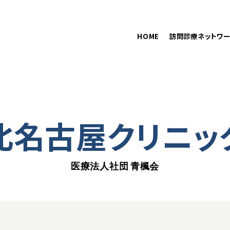
在籍医師
訪問診療をご希望の方へ
HOME
訪問診療ネットワー
北名古屋クリニッ
医療法人社団 青楓会