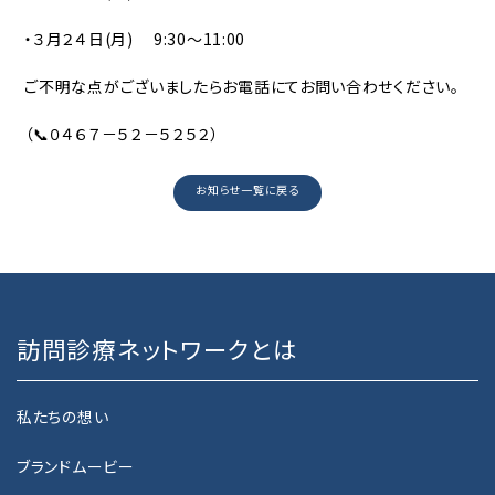
ネットワーク加盟法人
・３月２４日(月) 9:30～11:00
在籍医師
ご不明な点がございましたらお電話にてお問い合わせください。
（📞０４６７－５２－５２５２）
沿革
お知らせ一覧に戻る
HOME CARE
訪問診療をご希望の方へ
訪問診療をご希望の方へ
訪問診療ネットワークとは
訪問歯科診療をご希望の方へ
私たちの想い
CLINIC SEARCH
ブランドムービー
クリニック一覧