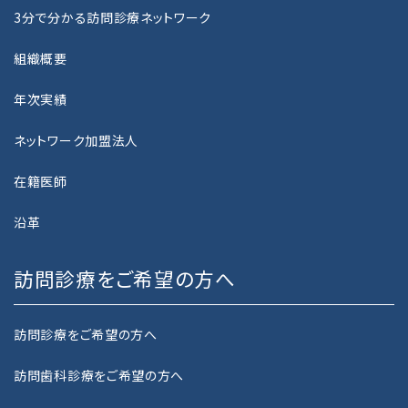
3分で分かる訪問診療ネットワーク
NEWS
組織概要
お知らせ
年次実績
PRIVACY POLICY
ネットワーク加盟法人
プライバシーポリシー
在籍医師
GUIDELINE
カスタマーハラスメントに関する基本指針
沿革
訪問診療をご希望の方へ
CONTACT
お問い合わせ
訪問診療をご希望の方へ
RECRUIT
採用情報
訪問歯科診療をご希望の方へ