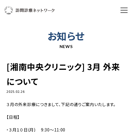
ABOUT US
お知らせ
訪問診療ネットワークとは
NEWS
私たちの想い
[湘南中央クリニック] 3月 外来
ブランドムービー
について
3分で分かる訪問診療ネットワーク
2025.02.26
湘南中央クリニック
３月の外来診療につきまして、下記の通りご案内いたします。
組織概要
【日程】
年次実績
・３月１０日(月) 9:30～11:00