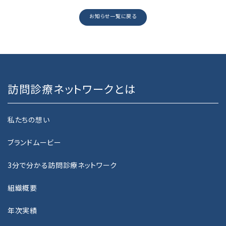
ネットワーク加盟法人
お知らせ一覧に戻る
在籍医師
沿革
訪問診療ネットワークとは
HOME CARE
訪問診療をご希望の方へ
私たちの想い
ブランドムービー
訪問診療をご希望の方へ
3分で分かる訪問診療ネットワーク
訪問歯科診療をご希望の方へ
組織概要
CLINIC SEARCH
年次実績
クリニック一覧