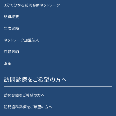
3分で分かる訪問診療ネットワーク
NEWS
組織概要
お知らせ
年次実績
PRIVACY POLICY
ネットワーク加盟法人
プライバシーポリシー
在籍医師
GUIDELINE
カスタマーハラスメントに関する基本指針
沿革
訪問診療をご希望の方へ
CONTACT
お問い合わせ
訪問診療をご希望の方へ
RECRUIT
採用情報
訪問歯科診療をご希望の方へ