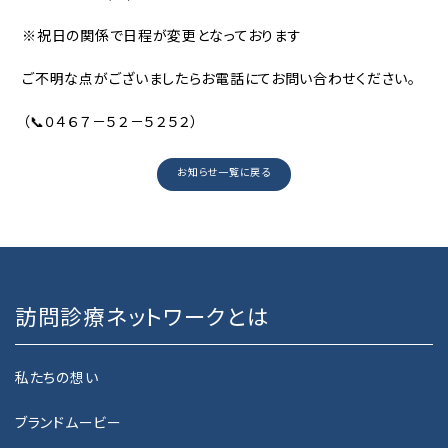
ネットワーク加盟法人
※祝日の関係で日程が変更となっております
在籍医師
ご不明な点がございましたらお電話にてお問い合わせください。
（📞０４６７－５２－５２５２）
沿革
お知らせ一覧に戻る
HOME CARE
訪問診療をご希望の方へ
訪問診療をご希望の方へ
訪問診療ネットワークとは
訪問歯科診療をご希望の方へ
私たちの想い
CLINIC SEARCH
ブランドムービー
クリニック一覧